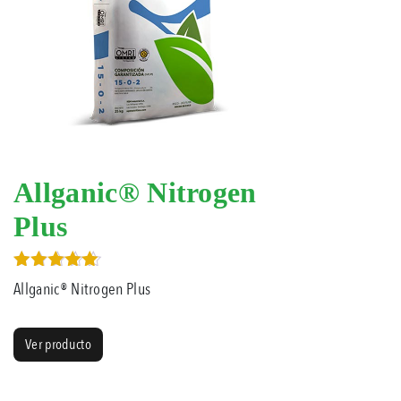
Allganic® Nitrogen
Plus
Valorado en
Allganic® Nitrogen Plus
4.00
de 5
Ver producto