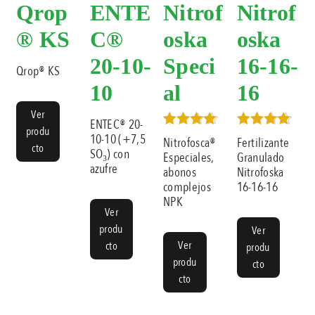
Qrop
ENTE
Nitrof
Nitrof
® KS
C®
oska
oska
20-10-
Speci
16-16-
Qrop® KS
10
al
16
Ver
ENTEC® 20-
produ
Valorado
Valorado
10-10 (+7,5
Nitrofosca®
Fertilizante
cto
en
en
SO₃) con
Especiales,
Granulado
4.33
5.00
azufre
abonos
Nitrofoska
de 5
de 5
complejos
16-16-16
NPK
Ver
produ
Ver
Ver
cto
produ
produ
cto
cto