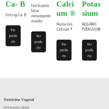
Ca- B
Calci
Potas
Fertilizante
foliar
um ®
sium
Folcrop Ca- B
inmunopote
nciador
Huma Gro
ALLGANIC
Calcium ®
POTASSIUM
Ver
produ
Ver
cto
produ
Ver
Ver
cto
produ
produ
cto
cto
Nutrición Vegetal
Fertilizantes sólidos