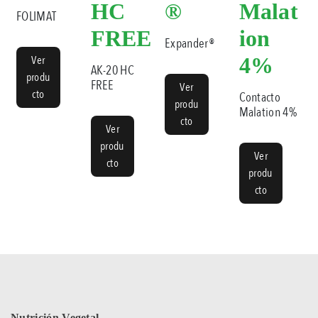
HC
®
Malat
FOLIMAT
FREE
ion
Expander®
Ver
4%
AK-20 HC
produ
FREE
Ver
cto
Contacto
produ
Malation 4%
cto
Ver
produ
Ver
cto
produ
cto
Nutrición Vegetal