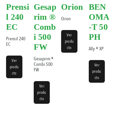
Prensi
Gesap
Orion
BEN
l 240
rim ®
OMA
Orion
EC
Comb
-T 50
i 500
Ver
PH
Prensil 240
produ
EC
FW
cto
Ally ® XP
Gesaprim ®
Ver
Combi 500
Ver
produ
FW
produ
cto
cto
Ver
produ
cto