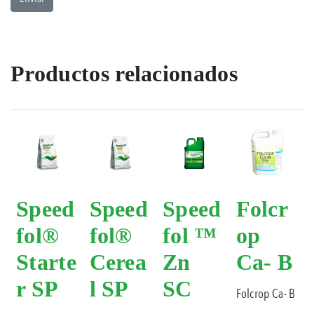
Productos relacionados
Speed
Speed
Speed
Folcr
fol®
fol®
fol ™
op
Starte
Cerea
Zn
Ca- B
r SP
l SP
SC
Folcrop Ca- B