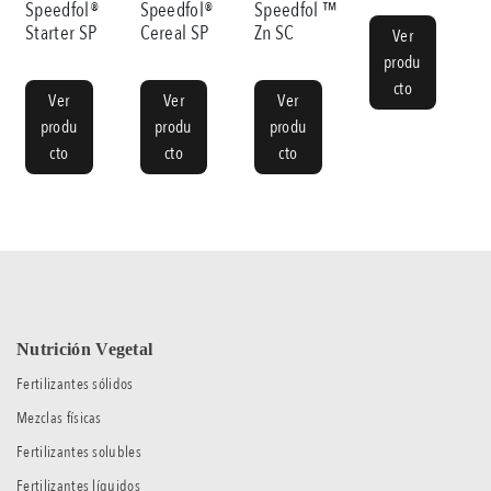
Speedfol®
Speedfol®
Speedfol ™
Starter SP
Cereal SP
Zn SC
Ver
produ
cto
Ver
Ver
Ver
produ
produ
produ
cto
cto
cto
Nutrición Vegetal
Fertilizantes sólidos
Mezclas físicas
Fertilizantes solubles
Fertilizantes líquidos