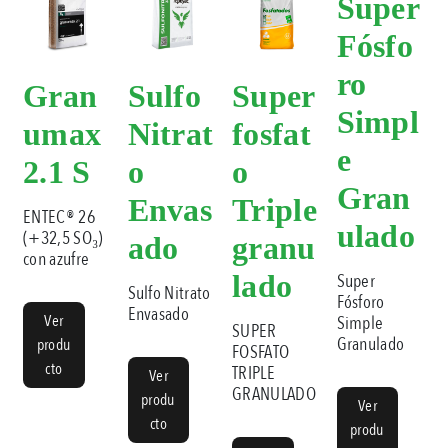
Super
Fósfo
ro
Gran
Sulfo
Super
Simpl
umax
Nitrat
fosfat
e
2.1 S
o
o
Gran
Envas
Triple
ENTEC® 26
ulado
(+32,5 SO₃)
ado
granu
con azufre
lado
Super
Sulfo Nitrato
Fósforo
Envasado
Ver
Simple
SUPER
Granulado
produ
FOSFATO
cto
TRIPLE
Ver
GRANULADO
produ
Ver
cto
produ