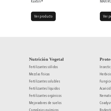
Kaxtoli®
MAXTR
Ver producto
Ver p
Nutrición Vegetal
Prote
Fertilizantes sólidos
Insectic
Mezclas físicas
Herbici
Fertilizantes solubles
Fungici
Fertilizantes líquidos
Acaricid
Fertilizantes orgánicos
Nematic
Mejoradores de suelos
Coadyu
Complejos químicos
Rodenti