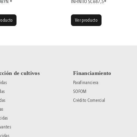
OBYN ®
INFINITO SC687,5®
roducto
Ver producto
cción de cultivos
Financiamiento
idas
Parafinanciera
das
SOFOM
das
Crédito Comercial
as
idas
vantes
cidas