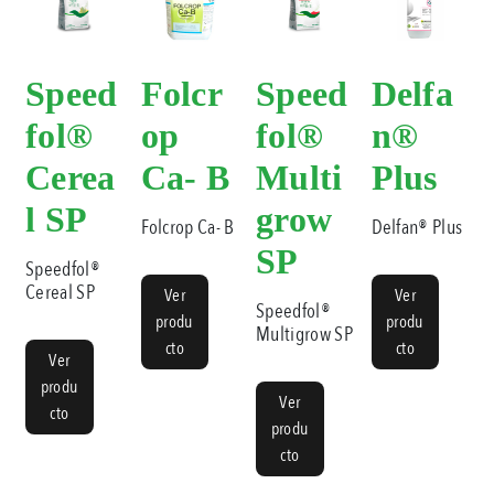
Speed
Folcr
Speed
Delfa
fol®
op
fol®
n®
Cerea
Ca- B
Multi
Plus
l SP
grow
Folcrop Ca- B
Delfan® Plus
SP
Speedfol®
Cereal SP
Ver
Ver
Speedfol®
produ
produ
Multigrow SP
cto
cto
Ver
produ
Ver
cto
produ
cto