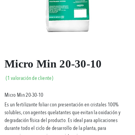
Micro Min 20-30-10
(
1
valoración de cliente)
Valorado
1
5.00
Micro Min 20-30-10
sobre
5
Es un fertilizante foliar con presentación en cristales 100%
basado
en
solubles, con agentes quelatantes que evitan la oxidación y
puntuación
degradación física del producto. Es ideal para aplicaciones
de
cliente
durante todo el ciclo de desarrollo de la planta, para