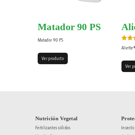
Matador 90 PS
Ali
Matador 90 PS
Valo
Aliette
5.00
de 5
Ver producto
Ver p
Nutrición Vegetal
Prote
Fertilizantes sólidos
Insectic