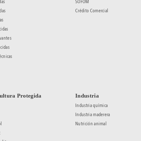
das
SOFOM
das
Crédito Comercial
as
idas
vantes
cidas
écnicas
ultura Protegida
Industria
Industria química
Industria maderera
l
Nutrición animal
c