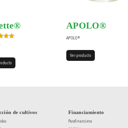
ette®
APOLO®
APOLO®
rado en
®
Ver producto
roducto
cción de cultivos
Financiamiento
idas
Parafinanciera