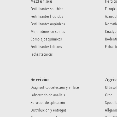
Mezclas físicas
Herbici
Fertilizantes solubles
Fungici
Fertilizantes líquidos
Acaricid
Fertilizantes orgánicos
Nematic
Mejoradores de suelos
Coadyu
Complejos químicos
Rodenti
Fertilizantes foliares
Fichas t
Fichas técnicas
Servicios
Agric
Diagnóstico, detección y enlace
Ultrasol
Laboratorio de análisis
Qrop
Servicios de aplicación
Speedfo
Distribución y entregas
Allgani