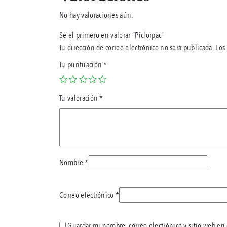
No hay valoraciones aún.
Sé el primero en valorar “Piclorpac”
Tu dirección de correo electrónico no será publicada.
Los
Tu puntuación
*
Tu valoración
*
Nombre
*
Correo electrónico
*
Guardar mi nombre, correo electrónico y sitio web en