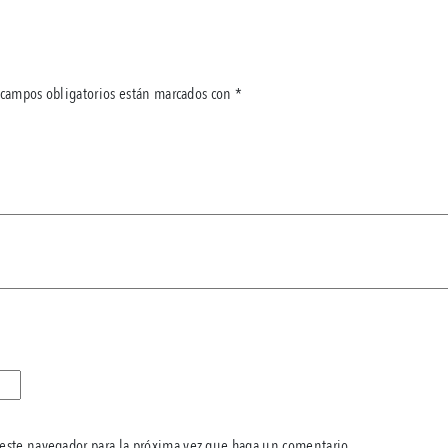
 campos obligatorios están marcados con
*
 este navegador para la próxima vez que haga un comentario.