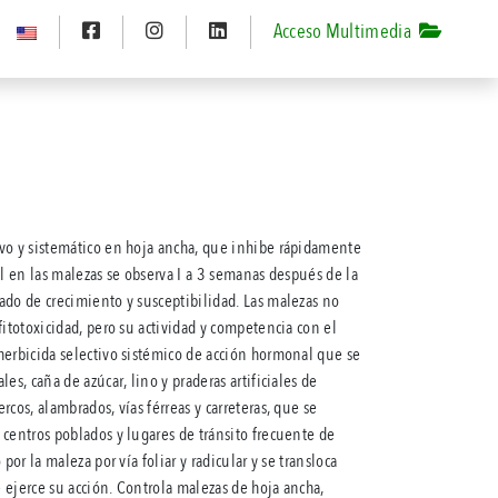
Acceso Multimedia
vo y sistemático en hoja ancha, que inhibe rápidamente
ol en las malezas se observa I a 3 semanas después de la
ado de crecimiento y susceptibilidad. Las malezas no
fitotoxicidad, pero su actividad y competencia con el
herbicida selectivo sistémico de acción hormonal que se
es, caña de azúcar, lino y praderas artificiales de
cos, alambrados, vías férreas y carreteras, que se
centros poblados y lugares de tránsito frecuente de
por la maleza por vía foliar y radicular y se transloca
 ejerce su acción. Controla malezas de hoja ancha,