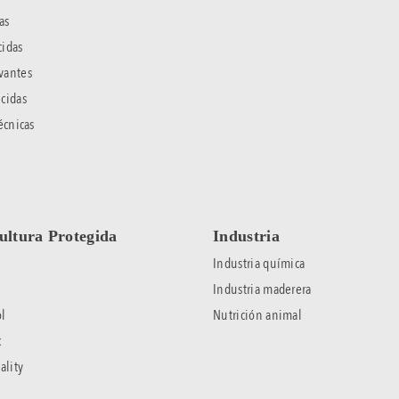
as
idas
vantes
cidas
écnicas
ultura Protegida
Industria
Industria química
Industria maderera
l
Nutrición animal
c
ality