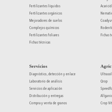
Fertilizantes líquidos
Acaricid
Fertilizantes orgánicos
Nematic
Mejoradores de suelos
Coadyu
Complejos químicos
Rodenti
Fertilizantes foliares
Fichas t
Fichas técnicas
Servicios
Agric
Diagnóstico, detección y enlace
Ultrasol
Laboratorio de análisis
Qrop
Servicios de aplicación
Speedfo
Distribución y entregas
Allgani
Compra y venta de granos
Crop Vit