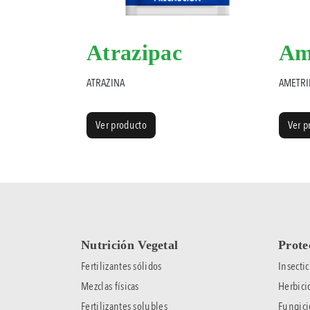
Atrazipac
Am
ATRAZINA
AMETRI
Ver producto
Ver p
Nutrición Vegetal
Prote
Fertilizantes sólidos
Insectic
Mezclas físicas
Herbici
Fertilizantes solubles
Fungici