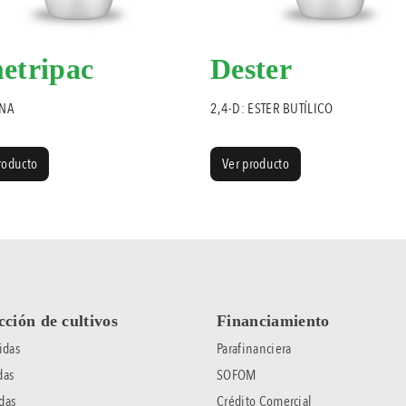
etripac
Dester
NA
2,4-D: ESTER BUTÍLICO
roducto
Ver producto
cción de cultivos
Financiamiento
idas
Parafinanciera
das
SOFOM
das
Crédito Comercial