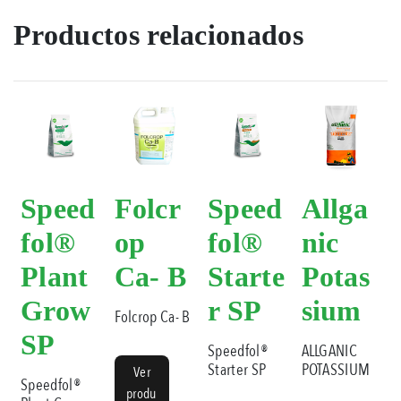
Productos relacionados
Speed
Folcr
Speed
Allga
fol®
op
fol®
nic
Plant
Ca- B
Starte
Potas
Grow
r SP
sium
Folcrop Ca- B
SP
Speedfol®
ALLGANIC
Starter SP
POTASSIUM
Ver
Speedfol®
produ