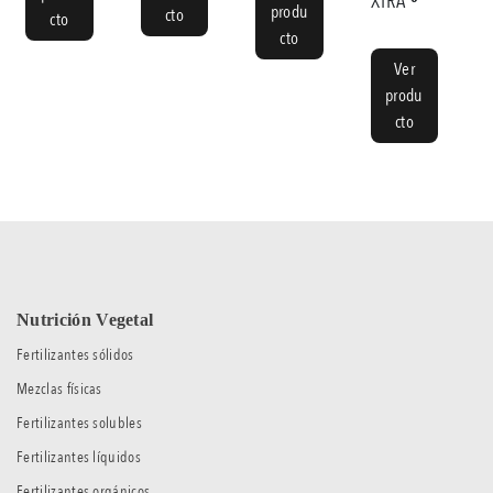
XTRA ®
produ
cto
cto
cto
Ver
produ
cto
Nutrición Vegetal
Fertilizantes sólidos
Mezclas físicas
Fertilizantes solubles
Fertilizantes líquidos
Fertilizantes orgánicos