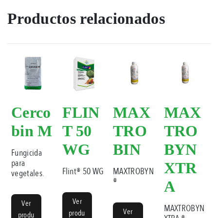
Productos relacionados
Cerco
FLIN
MAX
MAX
bin M
T 50
TRO
TRO
WG
BIN
BYN
Fungicida
para
XTR
Flint® 50 WG
MAXTROBYN
vegetales.
®
A
Ver
Ver
MAXTROBYN
Ver
produ
produ