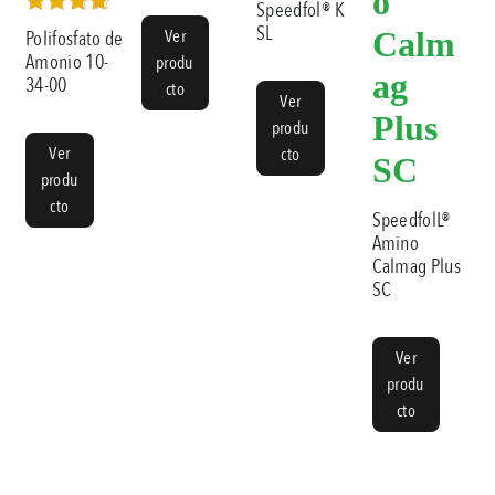
o
Speedfol® K
Valorado
SL
Ver
Calm
Polifosfato de
en
Amonio 10-
produ
5.00
ag
34-00
de 5
cto
Ver
Plus
produ
Ver
cto
SC
produ
cto
SpeedfolL®
Amino
Calmag Plus
SC
Ver
produ
cto