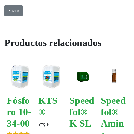
Productos relacionados
Fósfo
KTS
Speed
Speed
ro 10-
®
fol®
fol®
34-00
K SL
Amin
KTS ®