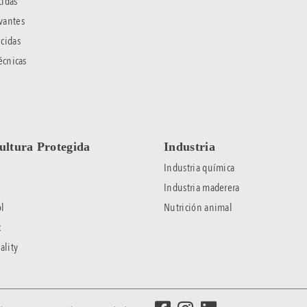
idas
vantes
cidas
écnicas
ultura Protegida
Industria
Industria química
Industria maderera
l
Nutrición animal
c
ality