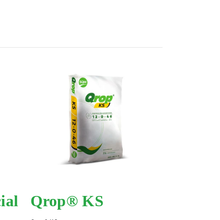
ial
Qrop® KS