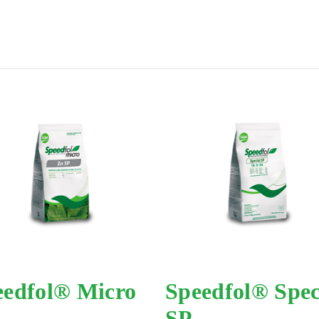
eedfol® Micro
Speedfol® Spec
SP