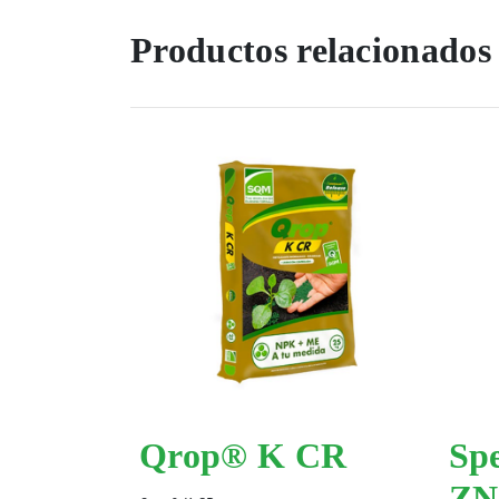
Productos relacionados
Qrop® K CR
Sp
ZN