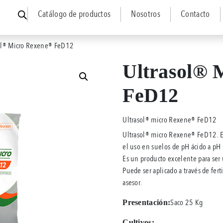
Catálogo de productos
Nosotros
Contacto
ol® Micro Rexene® FeD12
Ultrasol® 
FeD12
Ultrasol® micro Rexene® FeD12
Ultrasol® micro Rexene® FeD12. E
el uso en suelos de pH ácido a pH n
Es un producto excelente para ser 
Puede ser aplicado a través de fert
asesor.
Saco 25 Kg
Presentación:
Cultivos: