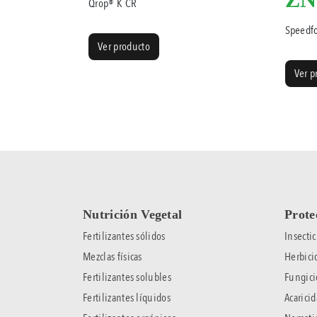
Qrop® K CR
Speedfo
Ver producto
Ver p
Nutrición Vegetal
Prote
Fertilizantes sólidos
Insectic
Mezclas físicas
Herbici
Fertilizantes solubles
Fungici
Fertilizantes líquidos
Acaricid