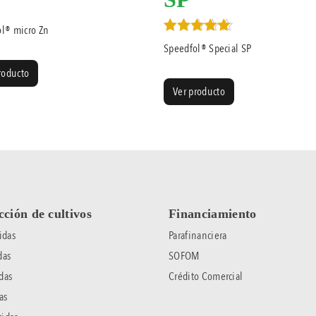
l® micro Zn
Valorado en
Speedfol® Special SP
5.00
de 5
roducto
Ver producto
cción de cultivos
Financiamiento
idas
Parafinanciera
das
SOFOM
das
Crédito Comercial
as