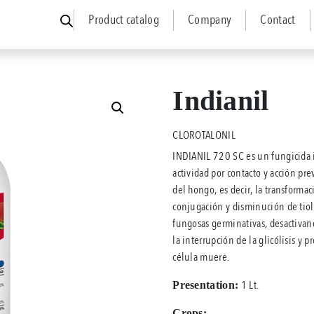
Product catalog
Company
Contact
Indianil
CLOROTALONIL
INDIANIL 720 SC es un fungicida i
actividad por contacto y acción pre
del hongo, es decir, la transforma
conjugación y disminución de tiole
fungosas germinativas, desactivand
la interrupción de la glicólisis y 
célula muere.
1 Lt.
Presentation:
Crops: