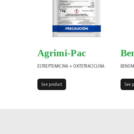
Agrimi-Pac
Be
ESTREPTOMICINA + OXITETRACICLINA
BENOM
See product
See p