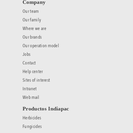
Company
Our team
Our family
Where we are
Our brands
Our operation model
Jobs
Contact
Help center
Sites of interest
Intranet
Web mail
Productos Indiapac
Herbicides
Fungicides