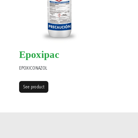
Epoxipac
EPOXICONAZOL
See product