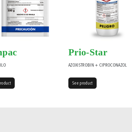
npac
Prio-Star
ILO
AZOXISTROBIN + CIPROCONAZOL
roduct
See product