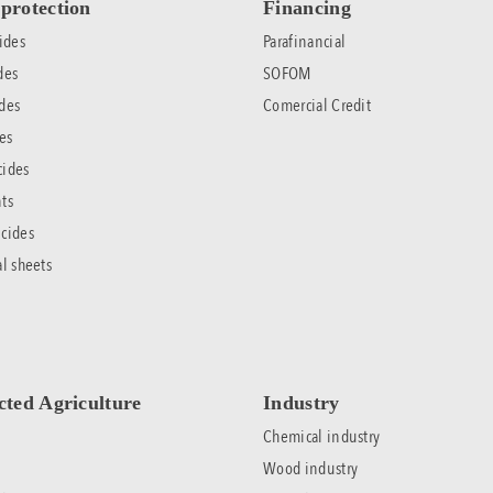
protection
Financing
ides
Parafinancial
des
SOFOM
des
Comercial Credit
es
cides
ts
cides
al sheets
cted Agriculture
Industry
Chemical industry
Wood industry