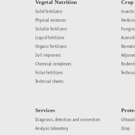
Vegetal Nutrition
Crop 
Solid fertilizers
Insectic
Physical mixtures
Herbici
Soluble fertilizers
Fungici
Liquid fertilizers
Acaricid
Organic fertilizers
Nemati
Soil improvers
Adjuvan
Chemical complexes
Rodenti
Foliar fertilizers
Technic
Technical sheets
Services
Prote
Diagnosis, detection and connection
Ultrasol
Analysis laboratory
Qrop