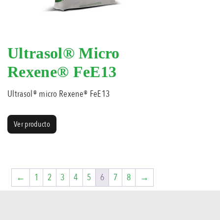
Ultrasol® Micro
Rexene® FeE13
Ultrasol® micro Rexene® FeE13
Ver producto
←
1
2
3
4
5
6
7
8
→