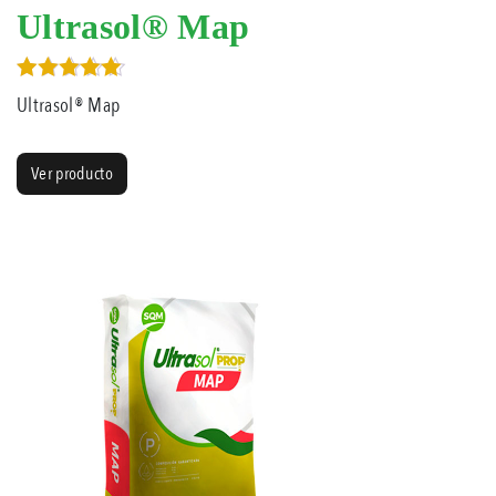
Ultrasol® Map
Valorado en
Ultrasol® Map
5.00
de 5
Ver producto