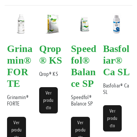
Grina
Qrop
Speed
Basfol
min®
® KS
fol®
iar®
FOR
Balan
Ca SL
Qrop® KS
TE
ce SP
Basfoliar® Ca
SL
Ver
Grinamin®
Speedfol®
produ
FORTE
Balance SP
cto
Ver
produ
Ver
Ver
cto
produ
produ