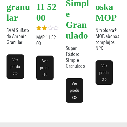
Simpl
granu
11 52
oska
e
lar
00
MOP
Gran
SAM Sulfato
Nitrofosca®
ulado
Valora
de Amonio
MOP, abonos
MAP 11 52
do en
Granular
complejos
00
3.00
NPK
Super
de 5
Fósforo
Ver
Simple
Ver
Ver
Granulado
produ
produ
produ
cto
cto
cto
Ver
produ
cto