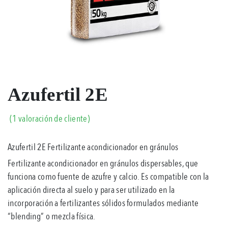
Azufertil 2E
(
1
valoración de cliente)
Valorado
1
5.00
Azufertil 2E Fertilizante acondicionador en gránulos
sobre
5
Fertilizante acondicionador en gránulos dispersables, que
basado
en
funciona como fuente de azufre y calcio. Es compatible con la
puntuación
aplicación directa al suelo y para ser utilizado en la
de
cliente
incorporación a fertilizantes sólidos formulados mediante
“blending” o mezcla física.