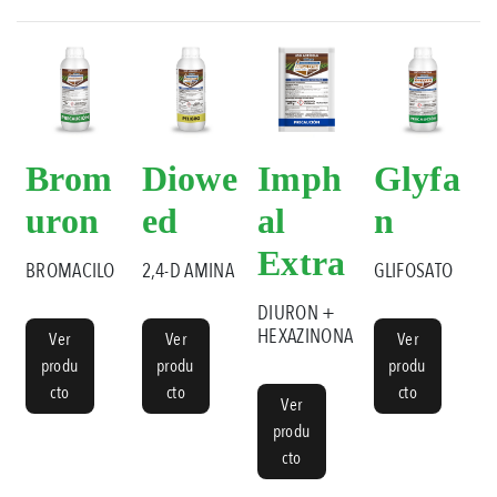
Brom
Diowe
Imph
Glyfa
uron
ed
al
n
Extra
BROMACILO
2,4-D AMINA
GLIFOSATO
DIURON +
HEXAZINONA
Ver
Ver
Ver
produ
produ
produ
cto
cto
cto
Ver
produ
cto