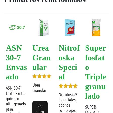
ASN
Urea
Nitrof
Super
30-7
Gran
oska
fosfat
Envas
ular
Speci
o
ado
al
Triple
Valorado
granu
Urea
en
ASN 30-7
Granular
4.50
Valorado
Fertilizante
lado
Nitrofosca®
de 5
en
químico
Especiales,
4.33
nitrogenado
abonos
de 5
Ver
SUPER
para
complejos
produ
FOSFATO