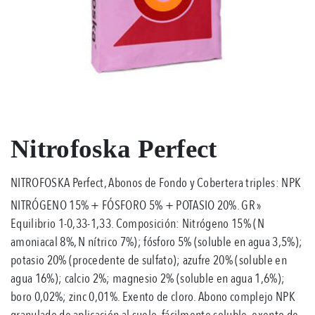
Nitrofoska Perfect
NITROFOSKA Perfect, Abonos de Fondo y Cobertera triples: NPK
NITRÓGENO 15% + FÓSFORO 5% + POTASIO 20%. GR »
Equilibrio 1-0,33-1,33. Composición: Nitrógeno 15% (N
amoniacal 8%, N nítrico 7%); fósforo 5% (soluble en agua 3,5%);
potasio 20% (procedente de sulfato); azufre 20% (soluble en
agua 16%); calcio 2%; magnesio 2% (soluble en agua 1,6%);
boro 0,02%; zinc 0,01%. Exento de cloro. Abono complejo NPK
granulado de aplicación al suelo, fácilmente soluble, exento de