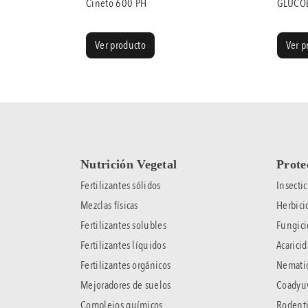
Cineto 600 PH
GLUCOB
Ver producto
Ver p
Nutrición Vegetal
Prote
Fertilizantes sólidos
Insectic
Mezclas físicas
Herbici
Fertilizantes solubles
Fungici
Fertilizantes líquidos
Acaricid
Fertilizantes orgánicos
Nematic
Mejoradores de suelos
Coadyu
Complejos químicos
Rodenti