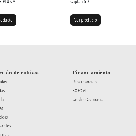
 PLUS ®
Captán 50
roducto
Ver producto
cción de cultivos
Financiamiento
idas
Parafinanciera
das
SOFOM
das
Crédito Comercial
as
idas
vantes
cidas