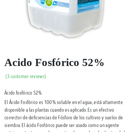
Acido Fosfórico 52%
(
3
customer reviews)
Rated
3
5.00
Ácido fosfórico 52%
out
of
El Ácido Fosfórico es 100 % soluble en el agua, está altamente
5
based
disponible a las plantas cuando es aplicado.Es un efectivo
on
corrector de deficiencias de Fósforo de los cultivos y suelos de
customer
ratings
siembra.El ácido Fosfórico puede ser usado como un agente