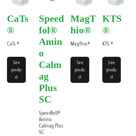
CaTs
Speed
MagT
KTS
®
fol®
hio®
®
Amin
CaTs ®
MagThio®
KTS ®
o
See
Calm
See
See
produ
produ
produ
ag
ct
ct
ct
Plus
SC
SpeedfolL®
Amino
Calmag Plus
SC