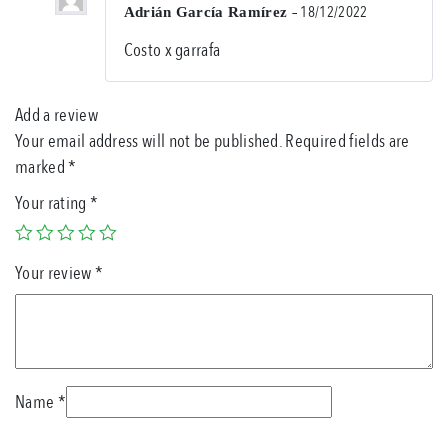
–
18/12/2022
Adrián García Ramírez
Rat
Costo x garrafa
5
out
of
5
Add a review
Your email address will not be published.
Required fields are
marked
*
Your rating
*
Your review
*
Name
*