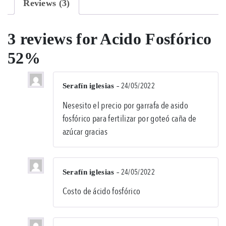
Reviews (3)
3 reviews for
Acido Fosfórico
52%
–
24/05/2022
Serafín iglesias
Rat
Nesesito el precio por garrafa de asido
5
out
fosfórico para fertilizar por goteó caña de
of
azúcar gracias
5
–
24/05/2022
Serafín iglesias
Rat
Costo de ácido fosfórico
5
out
of
5