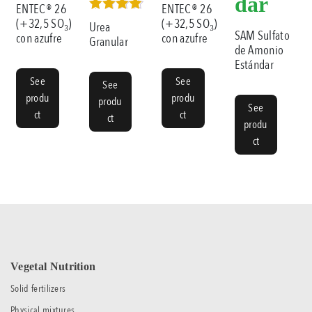
dar
ENTEC® 26
ENTEC® 26
Rated
(+32,5 SO₃)
(+32,5 SO₃)
Urea
4.50
SAM Sulfato
con azufre
con azufre
Granular
out of 5
de Amonio
Estándar
See
See
See
produ
produ
produ
See
ct
ct
ct
produ
ct
Vegetal Nutrition
Solid fertilizers
Physical mixtures