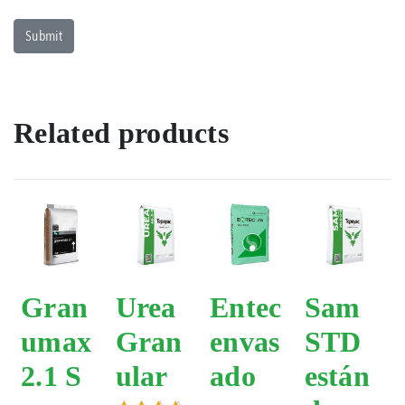
Related products
Gran
Urea
Entec
Sam
umax
Gran
envas
STD
2.1 S
ular
ado
están