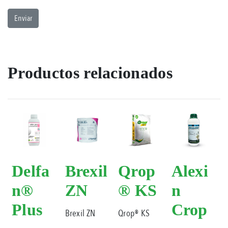
Productos relacionados
Delfa
Brexil
Qrop
Alexi
n®
ZN
® KS
n
Plus
Crop
Brexil ZN
Qrop® KS